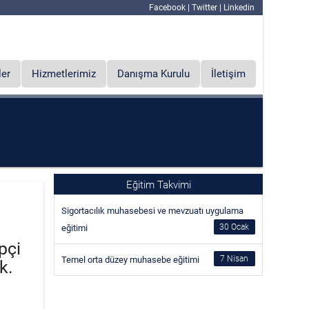
Facebook
|
Twitter
|
Linkedin
ler
Hizmetlerimiz
Danışma Kurulu
İletişim
Eğitim Takvimi
Sigortacılık muhasebesi ve mevzuatı uygulama
30
eğitimi
pçi
7
Temel orta düzey muhasebe eğitimi
k.