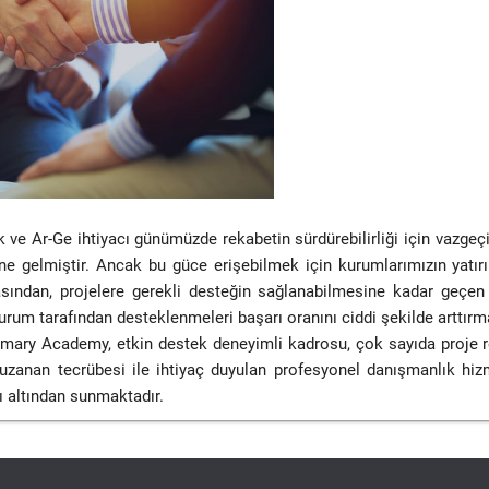
ik ve Ar-Ge ihtiyacı günümüzde rekabetin sürdürebilirliği için vazgeç
ne gelmiştir. Ancak bu güce erişebilmek için kurumlarımızın yatırı
sından, projelere gerekli desteğin sağlanabilmesine kadar geçen
kurum tarafından desteklenmeleri başarı oranını ciddi şekilde arttırm
imary Academy, etkin destek deneyimli kadrosu, çok sayıda proje r
 uzanan tecrübesi ile ihtiyaç duyulan profesyonel danışmanlık hizm
tı altından sunmaktadır.